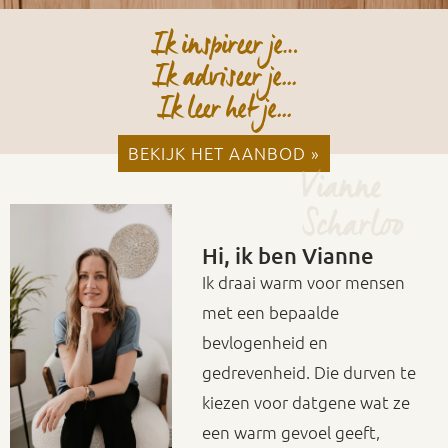
Ik inspireer je…
Ik adviseer je...
Ik leer het je...
BEKIJK HET AANBOD »
Vianne
Scharloo
Hi, ik ben Vianne
Ik draai warm voor mensen
met een bepaalde
bevlogenheid en
gedrevenheid. Die durven te
kiezen voor datgene wat ze
een warm gevoel geeft,