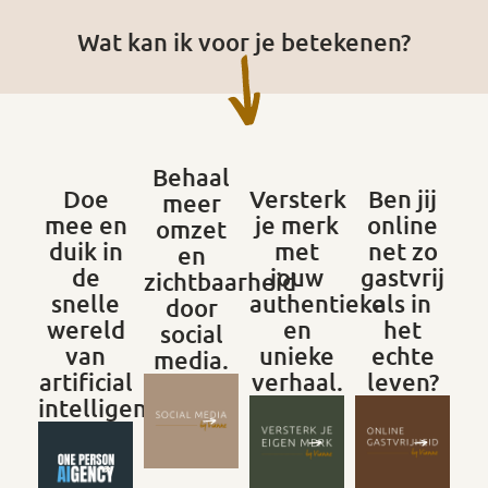
Wat kan ik voor je betekenen?
Behaal
Doe
Versterk
Ben jij
meer
mee en
je merk
online
omzet
duik in
met
net zo
en
de
jouw
gastvrij
zichtbaarheid
snelle
authentieke
als in
door
wereld
en
het
social
van
unieke
echte
media.
artificial
verhaal.
leven?
intelligence.