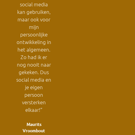
bedanken voor
social media
stimul
de mega
kan gebruiken,
doet 
inspirerende en
d
maar ook voor
t
leerzame
mijn
training. Fijn
persoonlijke
Joyce
dat er zo’n
Ve
,
ontwikkeling in
goede
Ma
het algemeen.
interactie was
Zo had ik er
en alle
nog nooit naar
onderwerpen
gekeken. Dus
goed aan bod
social media en
kwamen.
je eigen
persoon
Meriam Wollerich
versterken
Alliance
elkaar!”
Gastronomique
Maurits
Vroombout