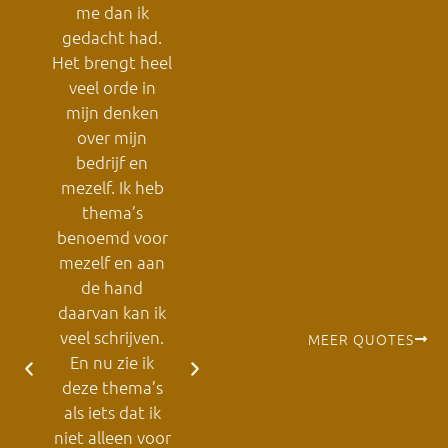
n
me dan ik
met een select
gedacht had.
gezelschap
Het brengt heel
kritische
veel orde in
Alliance
l
mijn denken
Gastronomique
over mijn
Viann
ondernemers.
bedrijf en
visie 
Daarom was
n
mezelf. Ik heb
op o
het gaaf om te
thema’s
market
zien dat
benoemd voor
strateg
iedereen
t
mezelf en aan
inspire
geboeid bleef
de hand
resulta
bij je verhaal.
daarvan kan ik
zijn ve
Mooie
veel schrijven.
logis
MEER QUOTES
discussies en
En nu zie ik
mani
directe
onal
deze thema’s
presen
betrokkenheid.
als iets dat ik
coache
Graag wil ik je
niet alleen voor
pos