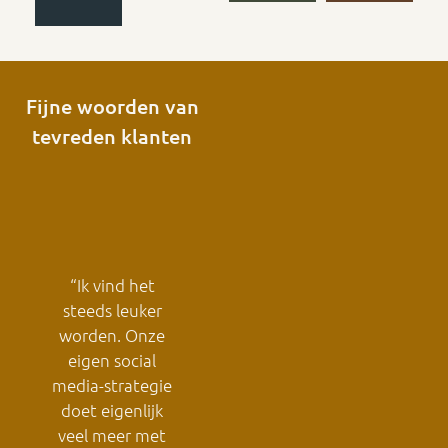
Fijne woorden van
tevreden klanten
m
“Ik vind het
n
steeds leuker
worden. Onze
r
eigen social
Je hebt
onals
media-strategie
vanmorgen
doet eigenlijk
mogen
veel meer met
kennismaken