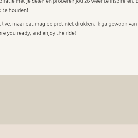
spiratie met je delen en proberen jou zo weer te inspireren. 
k te houden!
t live, maar dat mag de pret niet drukken. Ik ga gewoon van 
ore you ready, and enjoy the ride!