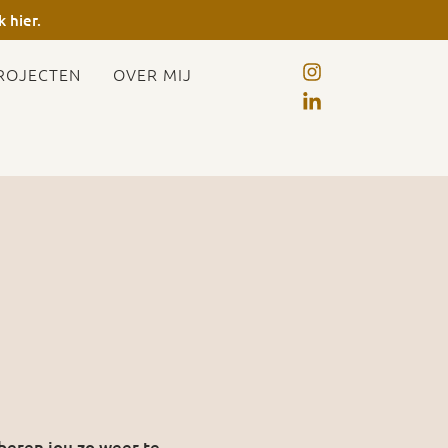
k hier.
ROJECTEN
OVER MIJ
oberen jou zo weer te