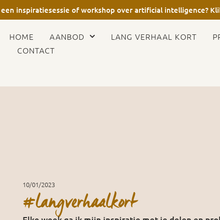
 een inspiratiesessie of workshop over artificial intelligence? Kli
HOME
AANBOD
LANG VERHAAL KORT
P
CONTACT
10/01/2023
#langverhaalkort
Elke week ga ik mijn inspiratie met je delen en pr